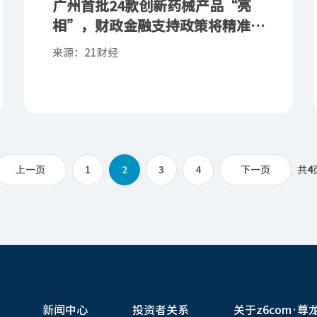
广州首批24款创新药械产品“亮
相”，财政金融支持政策将精准赋
能
来源：21财经
上一页
1
2
3
4
下一页
共
4
新闻中心
投资者关系
关于z6com·尊