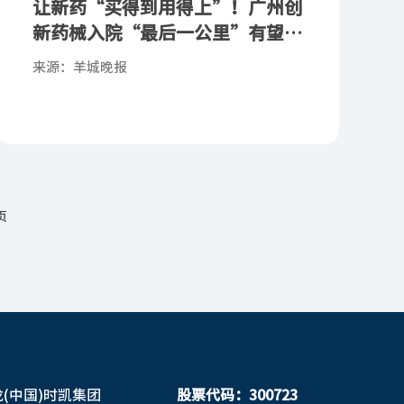
让新药“买得到用得上”！广州创
新药械入院“最后一公里”有望再
提速
来源：羊城晚报
页
龙(中国)时凯集团
股票代码：300723