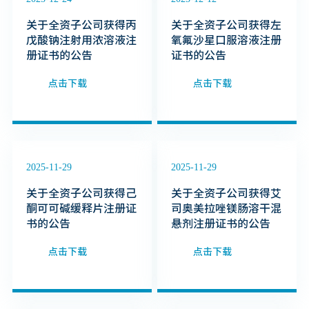
关于全资子公司获得丙
关于全资子公司获得左
戊酸钠注射用浓溶液注
氧氟沙星口服溶液注册
册证书的公告
证书的公告
点击下载
点击下载
2025-11-29
2025-11-29
关于全资子公司获得己
关于全资子公司获得艾
酮可可碱缓释片注册证
司奥美拉唑镁肠溶干混
书的公告
悬剂注册证书的公告
点击下载
点击下载