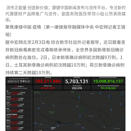
流传正能量 创造新价值；康健中国新闻发布与流传平台，专注新时
代康健财产品牌推广与流传，是国务院医改带领小组公然表扬媒
体。
聚焦康健中国 疫情（第一康健报导融媒体中央 中宏网记者王镜
榕）
据中宏网北京2月3日电 综合新华社驻外记者报导，近日跟着变
异新冠病毒奥密克戎毒株继承伸张，全世界多国新增新冠确诊
病例数处在高位。2日，日本新增确诊病例初次跨越9万例。1
日，土耳其新增确诊病例初次跨越10万例；荷兰新增确诊病例
持续第二天跨越10万例。