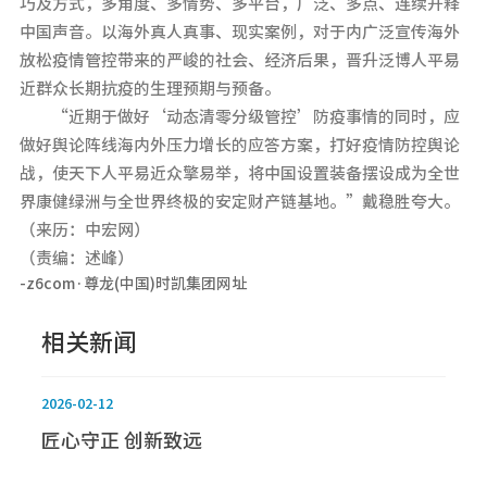
巧及方式，多角度、多情势、多平台，广泛、多点、连续开释
中国声音。以海外真人真事、现实案例，对于内广泛宣传海外
放松疫情管控带来的严峻的社会、经济后果，晋升泛博人平易
近群众长期抗疫的生理预期与预备。
“近期于做好‘动态清零分级管控’防疫事情的同时，应
做好舆论阵线海内外压力增长的应答方案，打好疫情防控舆论
战，使天下人平易近众擎易举，将中国设置装备摆设成为全世
界康健绿洲与全世界终极的安定财产链基地。”戴稳胜夸大。
（来历：中宏网）
（责编：述峰）
-z6com·尊龙(中国)时凯集团网址
相关新闻
2026-02-12
匠心守正 创新致远