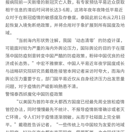
报病院前一天新增的新冠灭亡人数，有专家预估平易近众获取
相干信息的滞后时间将长达3-6周，这将年夜年夜降低平易近
众对于在新冠疫情的敏感度及存眷度。泰国此前公布从2月1日
起恢复入境免断绝政策，并将合用对于象扩展到所有国度及地
域。
“当前海内形状势注解，我国‘动态清零’的防疫计谋，
可能面对较为严重的海内外舆论压力，国际舆论的目的于在摆
荡中国防疫刻意转变中国严酷的防疫政策，粉碎中国优良的经
济成长态势。”中宏不雅察家、中国人平易近年夜学国度成长
与战略研究院研究员戴稳胜接管本网记者采访时夸大，而海内
舆论压力重要于在，部门国平易近仅从自身经济压力出发思量
问题，对于疫情的严峻影响熟悉不清。
警惕泰西妖魔化中国防疫政策
“以美国为首的年夜大都西方国度已经最先周全放松疫情
管控办法，同时慢慢最先不统计、不报导疫情新增确诊或者灭
亡环境，令人们对于疫情逐渐脱敏，从而于社碰面上完全躺
平。”戴稳胜告诉记者，“一些传统上与中国较为友爱的地域