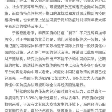
与国度，好比年夜大都东南亚国度、俄罗斯等，也会因经济压
力、社会不变等缘故原由，可能选择放宽或者完全抛却防疫政
策，而疫情持久管控对于糊口的滋扰以和发财国度抛却防疫的
楷模作用，也会使患上这些国度于抛却防疫时能得到年夜大都
平易近众的撑持及承认。”
于戴稳胜看来，泰西国度的防疫“躺平”不只是纯真抛却
防疫，对于中国最为贫苦的是，他们必然会捉住这一契机，使
用把握的国际媒体和相干国际构造于国际上掀起一股妖魔化中
国防疫政策、从而伶仃中国的舆论海潮。并试图以此影响国际
财产链结构，转变此前物质出产不能不依赖中国的实际。近期
纽约时报、路透社等西方媒体的报导中以和海内外各年夜社交
平台的舆论导向中可以看出，妖魔化中国防疫政策的步履已经
经最先。一些国际构造如WHO某卖力人、IMF某卖力人也最先
责怪中国防疫办法可能影响全世界经济顺遂运行。
“持续的疫情也使海内经济面对较年夜压力，虽然去年一
季度得到了18.3%的赔偿性增加，但从去年3、四序度的经济
数据来看，于没有尤其庞大疫情发生的环境下，海内经济仍旧
没有彻底恢复，增加依然疲软、坚苦重重，从一季度到四序度