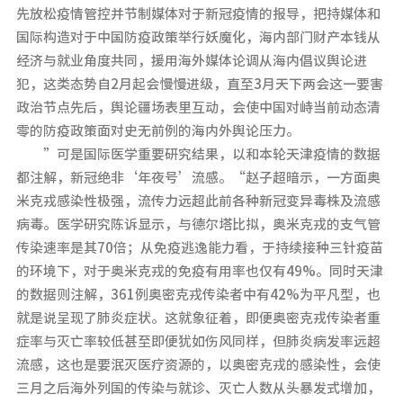
先放松疫情管控并节制媒体对于新冠疫情的报导，把持媒体和
国际构造对于中国防疫政策举行妖魔化，海内部门财产本钱从
经济与就业角度共同，援用海外媒体论调从海内倡议舆论进
犯，这类态势自2月起会慢慢进级，直至3月天下两会这一要害
政治节点先后，舆论疆场表里互动，会使中国对峙当前动态清
零的防疫政策面对史无前例的海内外舆论压力。
”可是国际医学重要研究结果，以和本轮天津疫情的数据
都注解，新冠绝非‘年夜号’流感。“赵子超暗示，一方面奥
米克戎感染性极强，流传力远超此前各种新冠变异毒株及流感
病毒。医学研究陈诉显示，与德尔塔比拟，奥米克戎的支气管
传染速率是其70倍；从免疫逃逸能力看，于持续接种三针疫苗
的环境下，对于奥米克戎的免疫有用率也仅有49%。同时天津
的数据则注解，361例奥密克戎传染者中有42%为平凡型，也
就是说呈现了肺炎症状。这就象征着，即便奥密克戎传染者重
症率与灭亡率较低甚至即便犹如伤风同样，但肺炎病发率远超
流感，这也是要泯灭医疗资源的，以奥密克戎的感染性，会使
三月之后海外列国的传染与就诊、灭亡人数从头暴发式增加，