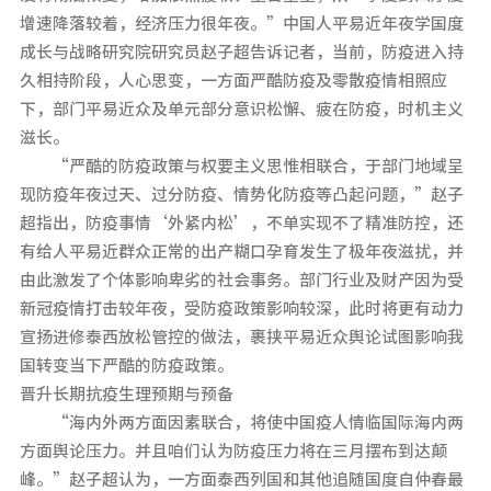
增速降落较着，经济压力很年夜。”中国人平易近年夜学国度
成长与战略研究院研究员赵子超告诉记者，当前，防疫进入持
久相持阶段，人心思变，一方面严酷防疫及零散疫情相照应
下，部门平易近众及单元部分意识松懈、疲在防疫，时机主义
滋长。
“严酷的防疫政策与权要主义思惟相联合，于部门地域呈
现防疫年夜过天、过分防疫、情势化防疫等凸起问题，”赵子
超指出，防疫事情‘外紧内松’，不单实现不了精准防控，还
有给人平易近群众正常的出产糊口孕育发生了极年夜滋扰，并
由此激发了个体影响卑劣的社会事务。部门行业及财产因为受
新冠疫情打击较年夜，受防疫政策影响较深，此时将更有动力
宣扬进修泰西放松管控的做法，裹挟平易近众舆论试图影响我
国转变当下严酷的防疫政策。
晋升长期抗疫生理预期与预备
“海内外两方面因素联合，将使中国疫人情临国际海内两
方面舆论压力。并且咱们认为防疫压力将在三月摆布到达颠
峰。”赵子超认为，一方面泰西列国和其他追随国度自仲春最