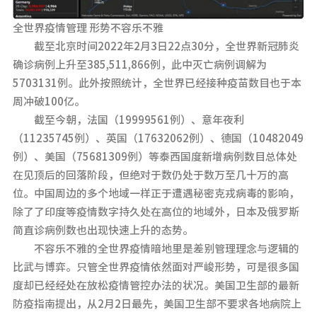
全世界疫情管理 形势不容乐不雅
截至北京时间2022年2月3日22点30分，全世界新冠肺炎
确诊病例上升至385,511,866例，此中灭亡病例调解为
5703131例。此外按照统计，全世界已经接种疫苗数目也于本
周冲破100亿。
截至今朝，法国（19999561例）、意年夜利
（11235745例）、英国（17632062例）、德国（10482049
例）、美国（75681309例）等泰西国度新增病例数目总体处
在见顶后的回落阶段，但绝对于数仍处于数万至几十万的高
位。中国周边的多个地域一样正于遭遇秘密克戎病毒的影响，
除了了印度等疫情数字持久处在高位的地域外，日本及俄罗斯
简直诊病例数也出现快速上升的态势。
不容乐不雅的全世界疫情暗地里是差别管理理念与逻辑的
比武与博弈。只管全世界疫情依然面对严峻形势，可是很多国
度却已经经处在放松疫情管控办法的状况。美国卫生部的最新
防疫指南提出，从2月2日最先，美国卫生部不要求各地病院上