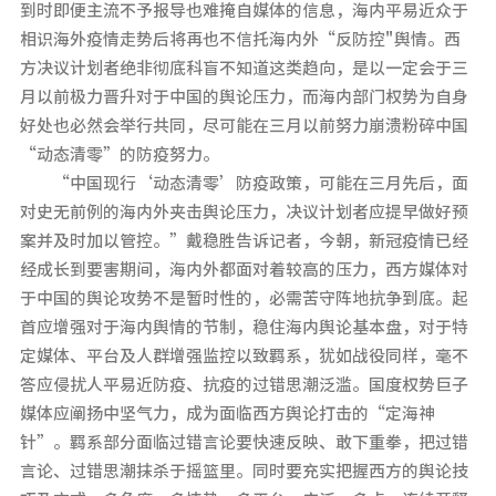
到时即便主流不予报导也难掩自媒体的信息，海内平易近众于
相识海外疫情走势后将再也不信托海内外“反防控"舆情。西
方决议计划者绝非彻底科盲不知道这类趋向，是以一定会于三
月以前极力晋升对于中国的舆论压力，而海内部门权势为自身
好处也必然会举行共同，尽可能在三月以前努力崩溃粉碎中国
“动态清零”的防疫努力。
“中国现行‘动态清零’防疫政策，可能在三月先后，面
对史无前例的海内外夹击舆论压力，决议计划者应提早做好预
案并及时加以管控。”戴稳胜告诉记者，今朝，新冠疫情已经
经成长到要害期间，海内外都面对着较高的压力，西方媒体对
于中国的舆论攻势不是暂时性的，必需苦守阵地抗争到底。起
首应增强对于海内舆情的节制，稳住海内舆论基本盘，对于特
定媒体、平台及人群增强监控以致羁系，犹如战役同样，毫不
答应侵扰人平易近防疫、抗疫的过错思潮泛滥。国度权势巨子
媒体应阐扬中坚气力，成为面临西方舆论打击的“定海神
针”。羁系部分面临过错言论要快速反映、敢下重拳，把过错
言论、过错思潮抹杀于摇篮里。同时要充实把握西方的舆论技