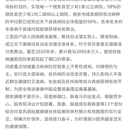
攻标的目的，实现每一个脱贫县至少有1家公立病院，98%的
脱贫县至少有1所二级和以上病院，脱贫地域县病院收治病种
的中位数已经到达天下县级病院总体程度的90%，愈来愈多的
年夜病于县域内就能够获得有用救治。
三是因户因人因病精准施策，帮扶办法落实到人、精准到病。
成立天下康健扶贫动态治理信息体系，对于贫穷患者实施精准
分类救治。截至2020年末，累计救治2000多万人，曾经经被
病魔困扰的家庭挺起了糊口的脊梁。
四是重点地域重点疾病防控取患上汗青性成效。对峙预防为
主，实行庞大感染病、处所病防治攻坚步履，持久影响人平易
近群众康健的艾滋病、包虫病及处所病等庞大疾病获得有用节
制，为周全推进康健中国设置装备摆设奠基基础。
脱贫摘帽不是尽头，而是新糊口、新奋斗的出发点。根据党中
心、国务院决议计划部署，我委、国度成长鼎新委等13个部分
结合印发巩固拓展康健扶贫结果同亲村振兴有用跟尾的实行定
见，明确方针使命，连续接力奋斗，为村落振兴提供越发坚实
的康健保障。