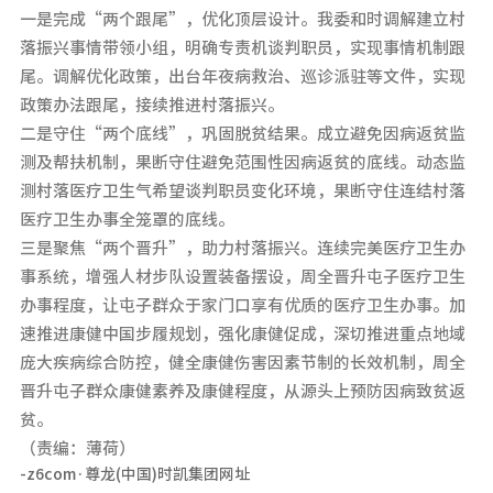
一是完成“两个跟尾”，优化顶层设计。我委和时调解建立村
落振兴事情带领小组，明确专责机谈判职员，实现事情机制跟
尾。调解优化政策，出台年夜病救治、巡诊派驻等文件，实现
政策办法跟尾，接续推进村落振兴。
二是守住“两个底线”，巩固脱贫结果。成立避免因病返贫监
测及帮扶机制，果断守住避免范围性因病返贫的底线。动态监
测村落医疗卫生气希望谈判职员变化环境，果断守住连结村落
医疗卫生办事全笼罩的底线。
三是聚焦“两个晋升”，助力村落振兴。连续完美医疗卫生办
事系统，增强人材步队设置装备摆设，周全晋升屯子医疗卫生
办事程度，让屯子群众于家门口享有优质的医疗卫生办事。加
速推进康健中国步履规划，强化康健促成，深切推进重点地域
庞大疾病综合防控，健全康健伤害因素节制的长效机制，周全
晋升屯子群众康健素养及康健程度，从源头上预防因病致贫返
贫。
（责编：薄荷）
-z6com·尊龙(中国)时凯集团网址