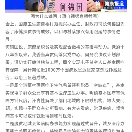
图为什么锦国（源自视频直播截图）
会上，国度卫生康健委村落振兴办主任、财政司司长何锦国先
容了康健扶贫事情成效，以和与村落振兴有用跟尾的事情进
展。
何锦国说，康健是脱贫及实现配合敷裕的基础与动力。党的十
八年夜以来，我委当真贯彻落实党中心、国务院决议计划部
署，深切实行康健扶贫工程，周全实现屯子贫穷人口基本医疗
有保障，累计帮忙近1000万个因病致贫返贫家庭乐成挣脱贫
穷，取患上显著成效。
一是周全消弭村落医疗卫生气希望谈判职员“空缺点”，基本
实现屯子群众公允享有基本医疗卫生办事。明确基本医疗有保
障方针尺度，汗青性解决了部门地域的下层缺机构、缺大夫问
题，实现屯子群众有处所看病、有大夫看病，常见疾病、慢性
病基本可以或许就近得到和时医治。
二是脱贫地域县级病院办事能力实现超过式晋升，城乡医疗办
事能力差距不停缩小。将增强县病院能力设置装备摆设作为主