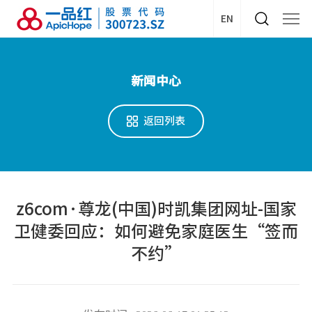
EN
新闻中心
返回列表
z6com·尊龙(中国)时凯集团网址-国家
卫健委回应：如何避免家庭医生“签而
不约”