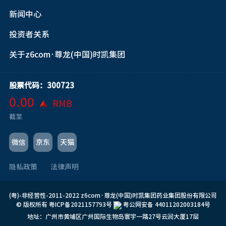
新闻中心
投资者关系
关于z6com·尊龙(中国)时凯集团
股票代码：300723
0.00
RMB
截至
微信
京东
天猫
隐私政策
法律声明
(粤)-非经营性-2011-2022 z6com·尊龙(中国)时凯集团药业集团股份有限公司
© 版权所有
粤ICP备2021157793号
粤公网安备 44011202003184号
地址：广州市黄埔区广州国际生物岛寰宇一路27号云润大厦17层