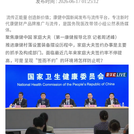
发布时间 : 2026-06-17 01:25:12
流传正能量 创造新价值；康健中国新闻发布与流传平台，专注新时
代康健财产品牌推广与流传，是国务院医改带领小组公然表扬媒
体。
聚焦康健中国 家庭大夫（第一康健报导北京 记者周述峰）
推进康健村落设置装备摆设历程中，家庭大夫签约办事是主要
的抓手及构成部门。面临最近几年来家庭大夫签约率不停提
高，可是 呈现“签而不约”的环境将怎样防止呢？