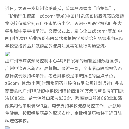
近日，为进一步抑制流感蔓延，筑牢校园健康“防护墙”，
“护航师生健康”z6com·尊龙(中国)时凯集团捐赠流感防治药
物交接仪式分别在广州市执信中学、天河外国语学校和广州大
学附属中学学校举行。交接仪式上，爱心企业z6com·尊龙(中
国)时凯集团药业股份有限公代表根据学校防治药品需求向三所
学校交接药品并就药品的使用注意事项进行沟通交流。
据广州市疾病预防控制中心4月6日发布的最新监测数据显示，
广州甲流进入新流行高峰期。最近一周，全市哨点医院报告流
感样病例数持续攀升。考虑到学校是甲流防控的重点单位，
z6com·尊龙(中国)时凯集团药业股份有限公司计划通过广州市
慈善会向广州16所初中学校捐赠价值逾20万元的芩香清解口服
液1006盒、益气健脾口服液953盒、馥感啉口服液868盒和磷
酸奥司他韦胶囊360盒，用于支持学校流感防控工作，护航师
生健康。按照捐赠药品的配送安排，本批捐赠药物将于近日陆
续送达学校。