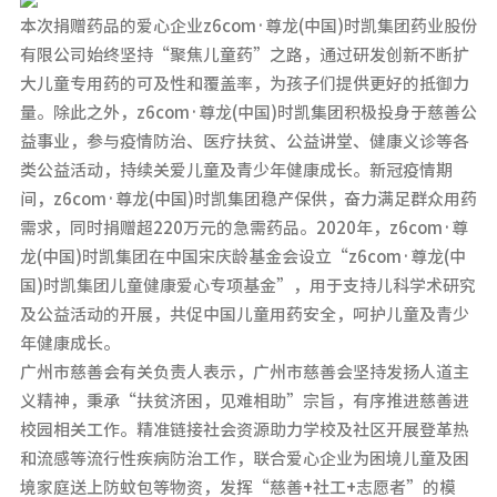
本次捐赠药品的爱心企业z6com·尊龙(中国)时凯集团药业股份
有限公司始终坚持“聚焦儿童药”之路，通过研发创新不断扩
大儿童专用药的可及性和覆盖率，为孩子们提供更好的抵御力
量。除此之外，z6com·尊龙(中国)时凯集团积极投身于慈善公
益事业，参与疫情防治、医疗扶贫、公益讲堂、健康义诊等各
类公益活动，持续关爱儿童及青少年健康成长。新冠疫情期
间，z6com·尊龙(中国)时凯集团稳产保供，奋力满足群众用药
需求，同时捐赠超220万元的急需药品。2020年，z6com·尊
龙(中国)时凯集团在中国宋庆龄基金会设立“z6com·尊龙(中
国)时凯集团儿童健康爱心专项基金”，用于支持儿科学术研究
及公益活动的开展，共促中国儿童用药安全，呵护儿童及青少
年健康成长。
广州市慈善会有关负责人表示，广州市慈善会坚持发扬人道主
义精神，秉承“扶贫济困，见难相助”宗旨，有序推进慈善进
校园相关工作。精准链接社会资源助力学校及社区开展登革热
和流感等流行性疾病防治工作，联合爱心企业为困境儿童及困
境家庭送上防蚊包等物资，发挥“慈善+社工+志愿者”的模